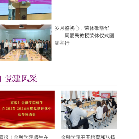
岁月鉴初心，荣休敬韶华
——周爱民教授荣休仪式圆
满举行
党建风采
喜报！金融学院师生在
金融学院召开培育和弘扬