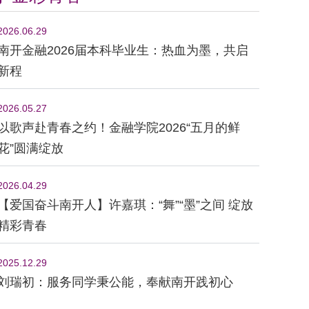
2026.06.29
南开金融2026届本科毕业生：热血为墨，共启
新程
2026.05.27
以歌声赴青春之约！金融学院2026“五月的鲜
花”圆满绽放
2026.04.29
【爱国奋斗南开人】许嘉琪：“舞”“墨”之间 绽放
精彩青春
2025.12.29
刘瑞初：服务同学秉公能，奉献南开践初心