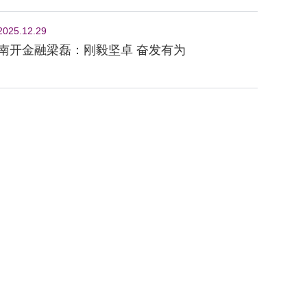
2025.12.29
南开金融梁磊：刚毅坚卓 奋发有为