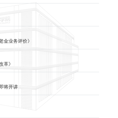
养老金业务评价》
改革》
》即将开讲