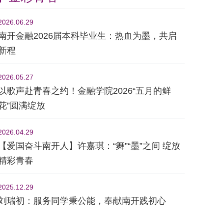
2026.06.29
南开金融2026届本科毕业生：热血为墨，共启
新程
2026.05.27
以歌声赴青春之约！金融学院2026“五月的鲜
花”圆满绽放
2026.04.29
【爱国奋斗南开人】许嘉琪：“舞”“墨”之间 绽放
精彩青春
2025.12.29
刘瑞初：服务同学秉公能，奉献南开践初心