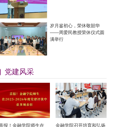
岁月鉴初心，荣休敬韶华
——周爱民教授荣休仪式圆
满举行
党建风采
喜报！金融学院师生在
金融学院召开培育和弘扬