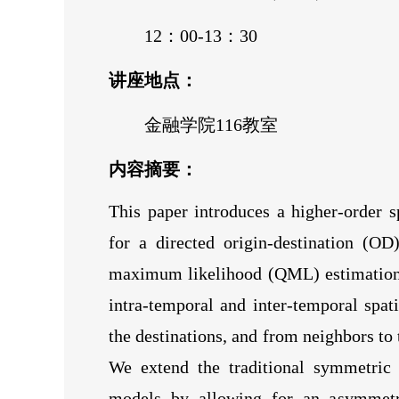
12：00-13：30
讲座地点：
金融学院116教室
内容摘要：
This paper introduces a higher-order
for a directed origin-destination (O
maximum likelihood (QML) estimation 
intra-temporal and inter-temporal spat
the destinations, and from neighbors to 
We extend the traditional symmetric b
models by allowing for an asymmetric