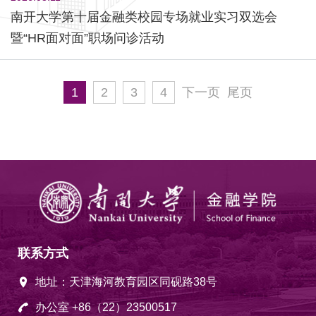
南开大学第十届金融类校园专场就业实习双选会
暨“HR面对面”职场问诊活动
1
2
3
4
下一页
尾页
联系方式
地址：天津海河教育园区同砚路38号
办公室 +86（22）23500517