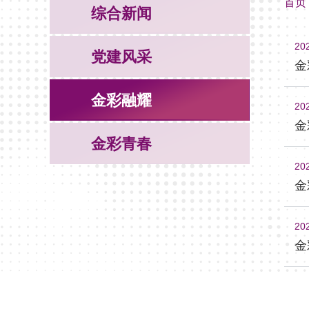
首页
综合新闻
20
党建风采
金
金彩融耀
20
金
金彩青春
20
金
20
金