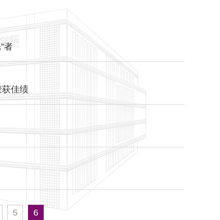
”者
中荣获佳绩
5
6