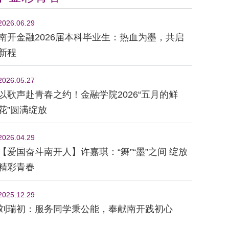
2026.06.29
南开金融2026届本科毕业生：热血为墨，共启
新程
2026.05.27
以歌声赴青春之约！金融学院2026“五月的鲜
花”圆满绽放
2026.04.29
【爱国奋斗南开人】许嘉琪：“舞”“墨”之间 绽放
精彩青春
2025.12.29
刘瑞初：服务同学秉公能，奉献南开践初心