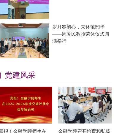
岁月鉴初心，荣休敬韶华
——周爱民教授荣休仪式圆
满举行
党建风采
喜报！金融学院师生在
金融学院召开培育和弘扬