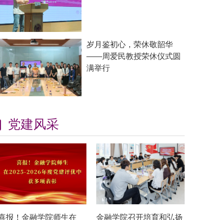
岁月鉴初心，荣休敬韶华
——周爱民教授荣休仪式圆
满举行
党建风采
喜报！金融学院师生在
金融学院召开培育和弘扬