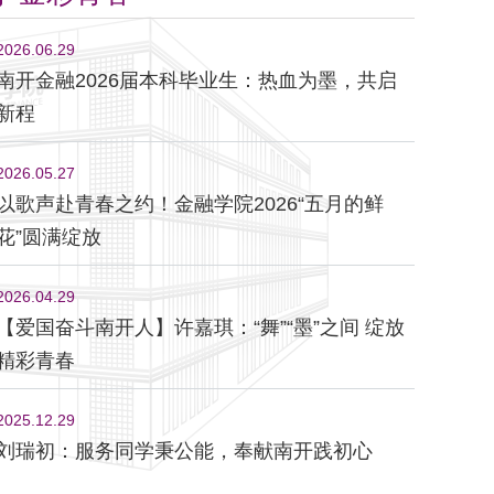
2026.06.29
南开金融2026届本科毕业生：热血为墨，共启
新程
2026.05.27
以歌声赴青春之约！金融学院2026“五月的鲜
花”圆满绽放
2026.04.29
【爱国奋斗南开人】许嘉琪：“舞”“墨”之间 绽放
精彩青春
2025.12.29
刘瑞初：服务同学秉公能，奉献南开践初心