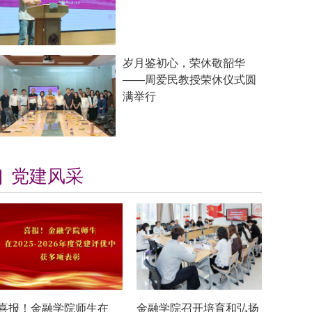
岁月鉴初心，荣休敬韶华
——周爱民教授荣休仪式圆
满举行
党建风采
喜报！金融学院师生在
金融学院召开培育和弘扬