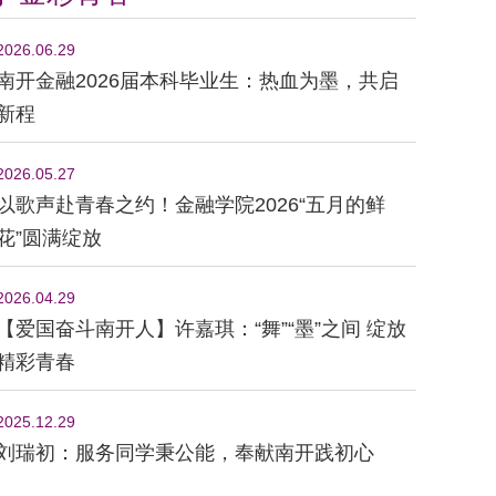
2026.06.29
南开金融2026届本科毕业生：热血为墨，共启
新程
2026.05.27
以歌声赴青春之约！金融学院2026“五月的鲜
花”圆满绽放
2026.04.29
【爱国奋斗南开人】许嘉琪：“舞”“墨”之间 绽放
精彩青春
2025.12.29
刘瑞初：服务同学秉公能，奉献南开践初心