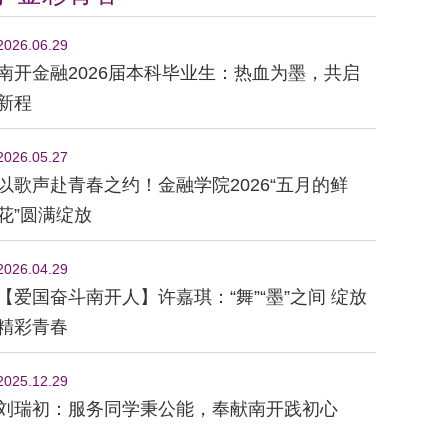
2026.06.29
南开金融2026届本科毕业生：热血为墨，共启
新程
2026.05.27
以歌声赴青春之约！金融学院2026“五月的鲜
花”圆满绽放
2026.04.29
【爱国奋斗南开人】许嘉琪：“舞”“墨”之间 绽放
精彩青春
2025.12.29
刘瑞初：服务同学秉公能，奉献南开践初心