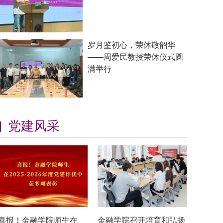
岁月鉴初心，荣休敬韶华
——周爱民教授荣休仪式圆
满举行
党建风采
喜报！金融学院师生在
金融学院召开培育和弘扬