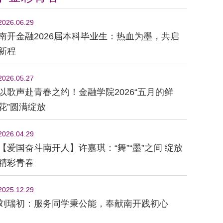
2026.06.29
南开金融2026届本科毕业生：热血为墨，共启
新程
2026.05.27
以歌声赴青春之约！金融学院2026“五月的鲜
花”圆满绽放
2026.04.29
【爱国奋斗南开人】许嘉琪：“舞”“墨”之间 绽放
精彩青春
2025.12.29
刘瑞初：服务同学秉公能，奉献南开践初心