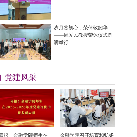
岁月鉴初心，荣休敬韶华
——周爱民教授荣休仪式圆
满举行
党建风采
喜报！金融学院师生在
金融学院召开培育和弘扬