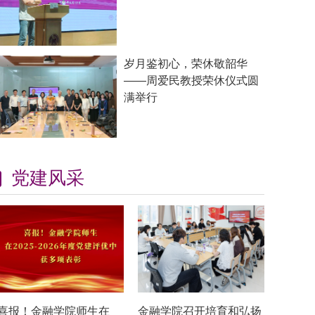
岁月鉴初心，荣休敬韶华
——周爱民教授荣休仪式圆
满举行
党建风采
喜报！金融学院师生在
金融学院召开培育和弘扬