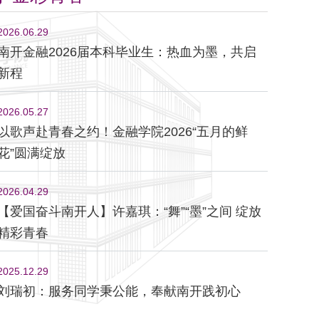
2026.06.29
南开金融2026届本科毕业生：热血为墨，共启
新程
2026.05.27
以歌声赴青春之约！金融学院2026“五月的鲜
花”圆满绽放
2026.04.29
【爱国奋斗南开人】许嘉琪：“舞”“墨”之间 绽放
精彩青春
2025.12.29
刘瑞初：服务同学秉公能，奉献南开践初心