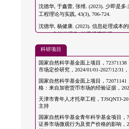
2010-2016，天津大学，管理科学与工
沈德华, 于鑫蕾, 张维. (2023). 
工程理论与实践, 43(3), 706-724.
2006-2010，中国石油大学(华东)、
沈德华, 杨健康. (2023). 信息处
XBRL实施的视角. 计量经济学报, 3(3), 81
沈德华, 李悦. (2023). 商品期货
科研项目
经验证据. 中国管理科学, 31(12), 34-45.
国家自然科学基金面上项目，723711
沈德华, 常宇雁. (2023). 股价同步
市场定价研究，2024/01/01-2027/12/
统科学与数学, 43(8), 2013-2032.
国家自然科学基金面上项目，720711
贾博翔, 沈德华, 张维. (2023). 
格：来自加密货币市场的经验证据，2021/01
学与数学, 43(9), 2266-2283.
天津市青年人才托举工程，TJSQNTJ-2017-
张维, 沈德华, 熊熊, 张永杰. (2015
主持
35(11), 2749-2754.
国家自然科学基金青年科学基金项目，71
证券市场微观行为及资产价格的影响，2018/0
赵汝为, 熊熊, 沈德华. (2019). 