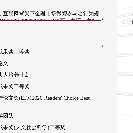
94，互联网背景下金融市场微观参与者行为规
 (2023). Information demand density matters:
1/01-2022/12/31，455万，在研，参加
ent drift. International Review of Financial
目，71320107003，复杂信息环境中证
角(主持人：张维)，2014/01/01-
Y. (2022). Machine learning to establish
秀成果奖二等奖
 improved stock-return prediction. Annals of
5，Orchestrating Information
论文
or Policy Design and Regulation of a
my (SYMPHONY) (Coordinator: Silvano
n market reactions to large price swings of
带头人培养计划
8万欧元，已结题，参加
l Review of Economics & Finance, 90, 72-88.
秀成果奖三等奖
. Do online message boards convey
M2020 Readers' Choice Best
national Review of Financial Analysis, 91,
学团队
Does twitter predict Bitcoin? Economics
成果奖(人文社会科学)二等奖