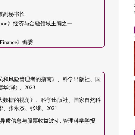
兼副秘书长
Computation》经济与金融领域主编之一
编
al Finance》编委
授
员和风险管理者的指南》、科学出版社、国
副教授
译) 、2023
济学部、讲师、副教授(破格)、副系主任(主持工
大数据的视角》、科学出版社、国家自然科
、张永杰、张维、2021
). 多源异质信息与股票收益波动. 管理科学学报
济学博士