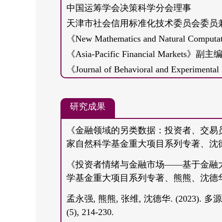
中国运筹学会决策科学分会理事
天津市社会信用标准化技术委员会委员
《New Mathematics and Natural 
《Asia-Pacific Financial Markets》副主
《Journal of Behavioral and Experiment
《Review of Behavioral Finance》编委
研究成果
工作经历：
2023.12-至今，南开大学金融学院、教
《金融领域的另类数据：投资者、交易
2022.5-2023.12，南开大学金融学院、
家自然科学基金重大项目系列专著、沈德华(
2016.7-2022.5 天津大学管理与经
《投资者情绪与金融市场——基于金融
作)
学基金重大项目系列专著、熊熊、沈德华
孟永强, 熊熊, 张维, 沈德华. (2023
教育背景：
(5), 214-230.
2014-2016，西班牙海梅一世大学，经