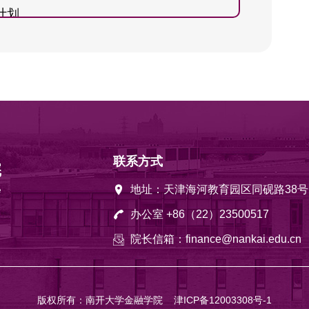
计划
recasting the volatility of Bitcoin: The
秀博士学位论文奖
. European Financial Management, 26(5),
 three-factor pricing model for
, 34, 101248.
Bitcoin intraday time series momentum.
联系方式
risks, firm characteristics, and stock returns.
地址：天津海河教育园区同砚路38号
办公室 +86（22）23500517
2018). Investor Structure and Stock Price
院长信箱：finance@nankai.edu.cn
n Market: An Agent-Based Perspective.
nology & Decision Making, 18(02), 695-715.
版权所有：南开大学金融学院
津ICP备12003308号-1