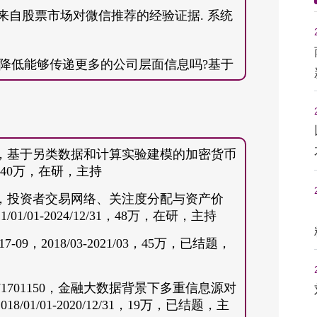
程硕士、博士(硕博连读)
少即是多:来自股票市场对微信推荐的经验证据. 系统
工程管理学士、英语学士(双学位)
理成本的降低能够传递更多的公司层面信息吗?基于
1-827.
能够提高传统投资组合的绩效吗？来自中国市场的
38，基于另类数据和计算实验建模的加密货币
性与公司信息环境:来自债券市场的经验证据. 系
31，40万，在研，主持
41，投资者交易网络、关注度分配与资产价
基于加密货币市场的趋势择时策略表现研究. 系统科
/01-2024/12/31，48万，在研，主持
09，2018/03-2021/03，45万，已结题，
). 媒体偏见与资产价格. 系统工程理论与实践,
701150，金融大数据背景下多重信息源对
1/01-2020/12/31，19万，已结题，主
投资者情绪与股价崩盘风险:来自中国市场的经验证