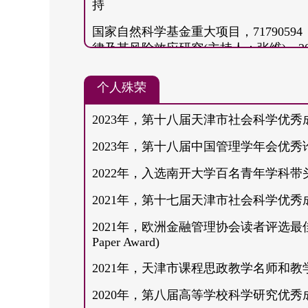
持
据. 管理评论, 31(3), 50-60.
国家自然科学基金重大项目，717905
Chu, G., Dowling, M., Shen, D., Zhang, Y.
律及其风险效应研究(主持人：张维)，2018/0
Evidence from the post-earnings announcem
国家自然科学基金国际(地区)合作与交流项
Analysis, 86, 102488.
个人殊荣
券市场动力学若干问题研究：一个自底向上的视
Chu, G., Goodell, J. W., Shen, D., Zhang, 
2018/12/31，215万，已结题，参加
2023年，第十八届天津市社会科学优
proxies for investor attention: evidence of
欧盟第七次框架计划(FP7)项目，FP7-ICT 61187
Operations Research, 318(1), 103-128.
2023年，第十八届中国管理学年会优秀
Technologies and Global Systems Science f
Resilient and Sustainable Global Econo
Jia, B., Shen, D., Zhang, W. (2024). Bitcoi
2022年，入选南开大学百名青年学科
Cincotti)，2013/10-2016/09，38
international stock markets. Internationa
2021年，第十七届天津市社会科学优
Shen, D., Tong, Z., Goodell, J. W. (2024)
2021年，欧洲金融管理协会读者评选最佳论文奖(EF
cryptocurrency-specific information? Inter
Paper Award)
102950.
2021年，天津市课程思政教学名师和教
Shen, D., Urquhart, A., Wang, P. (2019). 
2020年，第八届高等学校科学研究优秀
Letters, 174, 118-122.