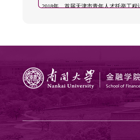
2018年，首届天津市青年人才托举工程
Shen, D., Urquhart, A., Wang, P. (2020). Fo
2018年，首届系统科学与系统工程优
importance of jumps and structural breaks
1294-1323.
2018年，天津大学沈志康奖教金
Shen, D., Urquhart, A., Wang, P. (2020). A
cryptocurrencies. Finance Research Letters
Shen, D., Urquhart, A., Wang, P. (2022). 
Financial Review, 57(2), 319-344.
Wang, C., Xiong, X., Shen, D. (2022). Tail 
Pacific-Basin Finance Journal, 75, 101854.
Zhao, R., Xiong, X., Shen, D., Zhang, W. (
Crash Risk in a Continuous Double Auctio
International Journal of Information Tech