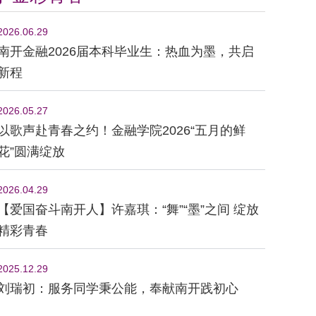
2026.06.29
南开金融2026届本科毕业生：热血为墨，共启
新程
2026.05.27
以歌声赴青春之约！金融学院2026“五月的鲜
花”圆满绽放
2026.04.29
【爱国奋斗南开人】许嘉琪：“舞”“墨”之间 绽放
精彩青春
2025.12.29
刘瑞初：服务同学秉公能，奉献南开践初心