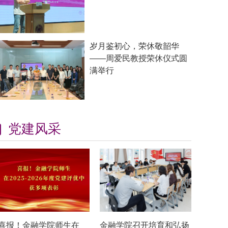
岁月鉴初心，荣休敬韶华
——周爱民教授荣休仪式圆
满举行
党建风采
喜报！金融学院师生在
金融学院召开培育和弘扬