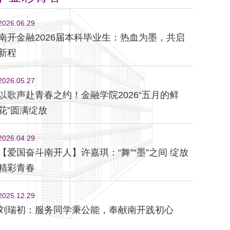
2026.06.29
南开金融2026届本科毕业生：热血为墨，共启
新程
2026.05.27
以歌声赴青春之约！金融学院2026“五月的鲜
花”圆满绽放
2026.04.29
【爱国奋斗南开人】许嘉琪：“舞”“墨”之间 绽放
精彩青春
2025.12.29
刘瑞初：服务同学秉公能，奉献南开践初心