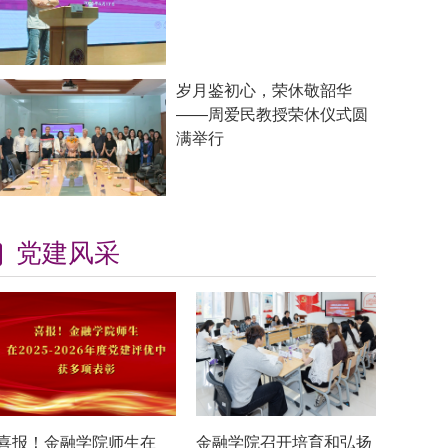
岁月鉴初心，荣休敬韶华
——周爱民教授荣休仪式圆
满举行
党建风采
喜报！金融学院师生在
金融学院召开培育和弘扬