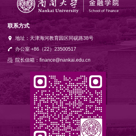
联系方式
地址：天津海河教育园区同砚路38号
办公室 +86（22）23500517
院长信箱：finance@nankai.edu.cn