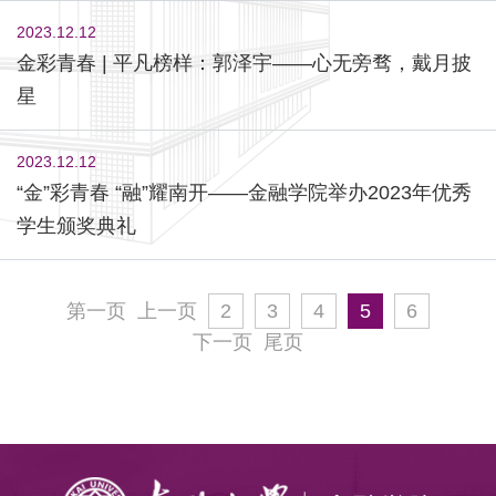
2023.12.12
金彩青春 | 平凡榜样：郭泽宇——心无旁骛，戴月披
星
2023.12.12
“金”彩青春 “融”耀南开——金融学院举办2023年优秀
学生颁奖典礼
第一页
上一页
2
3
4
5
6
下一页
尾页