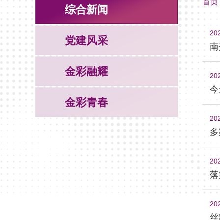
首页
综合新闻
20
党建风采
南
金彩融耀
20
今
金彩青春
20
多
20
落
20
丝