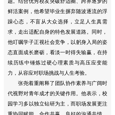
题。结合优秀校友突破舒适圈、跨界逐梦的
鲜活案例，他希望毕业生摒弃随波逐流的浮
躁心态，不盲从大众选择，立足人生真需
求，走出适配自身的特色发展道路。同时，
他叮嘱学子正视社会竞争，以躬身入局的姿
态直面成长磨砺，看淡一时得失输赢，在持
续历练中锤炼过硬心理素质与高压应变能
力，从容应对职场挑战与人生考验。
张尧着重阐释了团队协作素养与广阔时
代视野对青年成才的关键作用。他表示，校
园学习多以独立钻研为主，而职场发展更注
重协同赋能、合作共赢，良好的沟通共情、