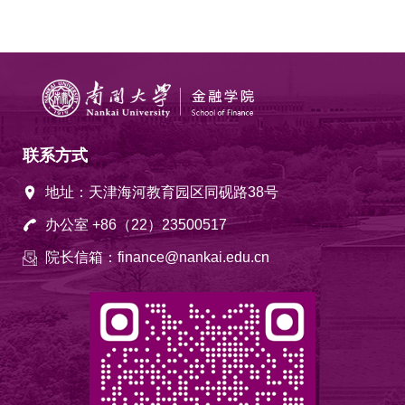
联系方式
地址：天津海河教育园区同砚路38号
办公室 +86（22）23500517
院长信箱：finance@nankai.edu.cn