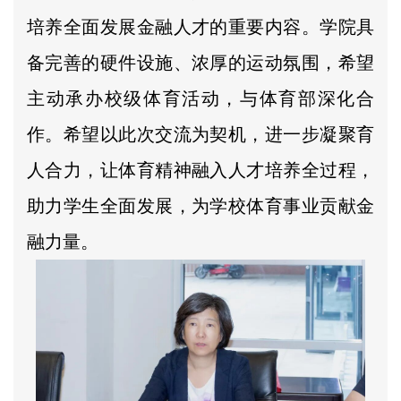
培养全面发展金融人才的重要内容。学院具
备完善的硬件设施、浓厚的运动氛围，希望
主动承办校级体育活动，与体育部深化合
作。希望以此次交流为契机，进一步凝聚育
人合力，让体育精神融入人才培养全过程，
助力学生全面发展，为学校体育事业贡献金
融力量。