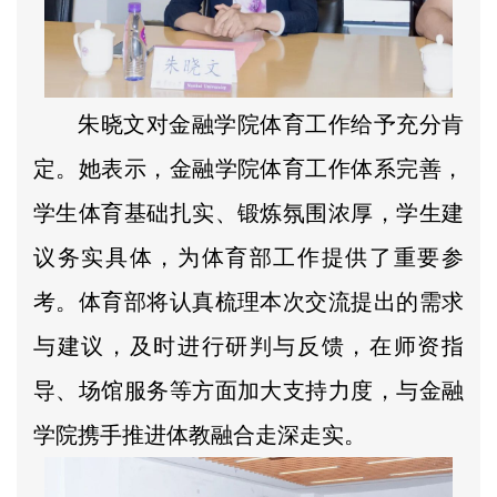
朱晓文对金融学院体育工作给予充分肯
定。她表示，金融学院体育工作体系完善，
学生体育基础扎实、锻炼氛围浓厚，学生建
议务实具体，为体育部工作提供了重要参
考。体育部将认真梳理本次交流提出的需求
与建议，及时进行研判与反馈，在师资指
导、场馆服务等方面加大支持力度，与金融
学院携手推进体教融合走深走实。