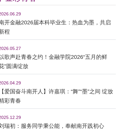
2026.06.29
南开金融2026届本科毕业生：热血为墨，共启
新程
2026.05.27
以歌声赴青春之约！金融学院2026“五月的鲜
花”圆满绽放
2026.04.29
【爱国奋斗南开人】许嘉琪：“舞”“墨”之间 绽放
精彩青春
2025.12.29
刘瑞初：服务同学秉公能，奉献南开践初心