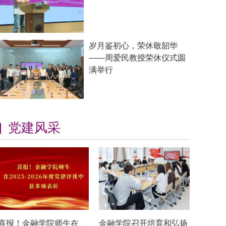
岁月鉴初心，荣休敬韶华
——周爱民教授荣休仪式圆
满举行
党建风采
喜报！金融学院师生在
金融学院召开培育和弘扬