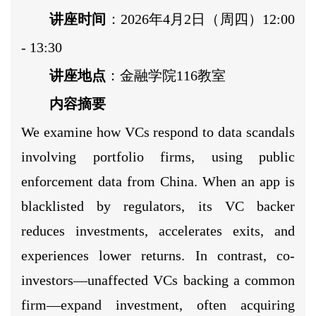
讲座时间
：2026年4月2日（周四）12:00
- 13:30
讲座地点
：金融学院116教室
内容摘要
We examine how VCs respond to data scandals
involving portfolio firms, using public
enforcement data from China. When an app is
blacklisted by regulators, its VC backer
reduces investments, accelerates exits, and
experiences lower returns. In contrast, co-
investors—unaffected VCs backing a common
firm—expand investment, often acquiring