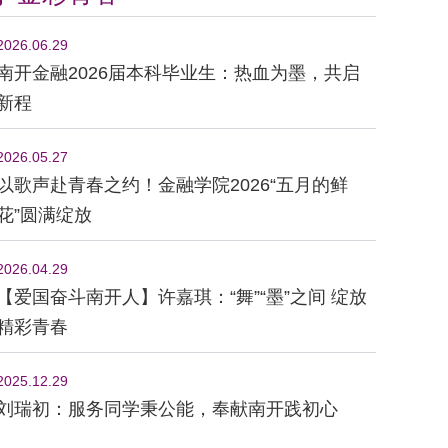
2026.06.29
南开金融2026届本科毕业生：热血为墨，共启
新程
2026.05.27
以歌声赴青春之约！金融学院2026“五月的鲜
花”圆满绽放
2026.04.29
【爱国奋斗南开人】许嘉琪：“舞”“墨”之间 绽放
精彩青春
2025.12.29
刘瑞初：服务同学秉公能，奉献南开践初心