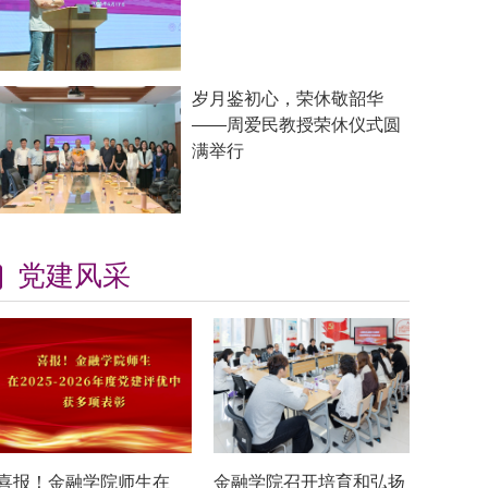
岁月鉴初心，荣休敬韶华
——周爱民教授荣休仪式圆
满举行
党建风采
喜报！金融学院师生在
金融学院召开培育和弘扬