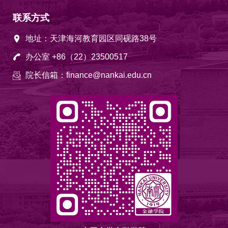
联系方式
地址：天津海河教育园区同砚路38号
办公室 +86（22）23500517
院长信箱：finance@nankai.edu.cn