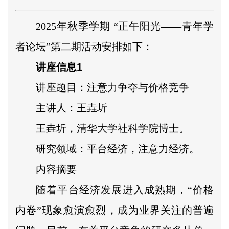
2025年秋季学期 “正午阳光——青年学
者论坛”第二期活动安排如下：
讲座信息1
讲座题目：注意力争夺与价格竞争
主讲人：王垚圻
王垚圻，清华大学社科学院博士。
研究领域：平台经济，注意力经济。
内容摘要
随着平台经济发展进入成熟期，“价格
内卷”现象愈演愈烈，成为业界关注的普遍