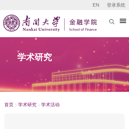
EN
登录系统
学术研究
首页
学术研究
学术活动