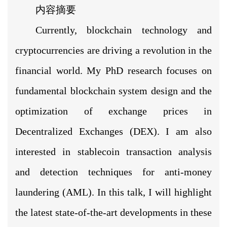
内容摘要
Currently, blockchain technology and
cryptocurrencies are driving a revolution in the
financial world. My PhD research focuses on
fundamental blockchain system design and the
optimization of exchange prices in
Decentralized Exchanges (DEX). I am also
interested in stablecoin transaction analysis
and detection techniques for anti-money
laundering (AML). In this talk, I will highlight
the latest state-of-the-art developments in these