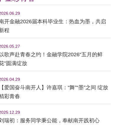
2026.06.29
南开金融2026届本科毕业生：热血为墨，共启
新程
2026.05.27
以歌声赴青春之约！金融学院2026“五月的鲜
花”圆满绽放
2026.04.29
【爱国奋斗南开人】许嘉琪：“舞”“墨”之间 绽放
精彩青春
2025.12.29
刘瑞初：服务同学秉公能，奉献南开践初心