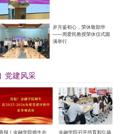
岁月鉴初心，荣休敬韶华
——周爱民教授荣休仪式圆
满举行
党建风采
喜报！金融学院师生在
金融学院召开培育和弘扬