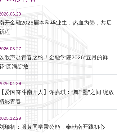
2026.06.29
南开金融2026届本科毕业生：热血为墨，共启
新程
2026.05.27
以歌声赴青春之约！金融学院2026“五月的鲜
花”圆满绽放
2026.04.29
【爱国奋斗南开人】许嘉琪：“舞”“墨”之间 绽放
精彩青春
2025.12.29
刘瑞初：服务同学秉公能，奉献南开践初心