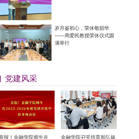
岁月鉴初心，荣休敬韶华
——周爱民教授荣休仪式圆
满举行
党建风采
喜报！金融学院师生在
金融学院召开培育和弘扬