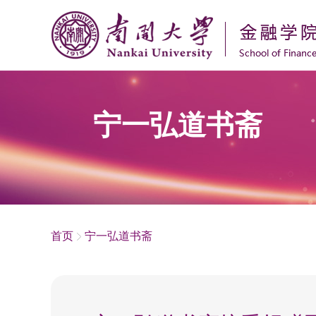
宁一弘道书斋
首页
宁一弘道书斋