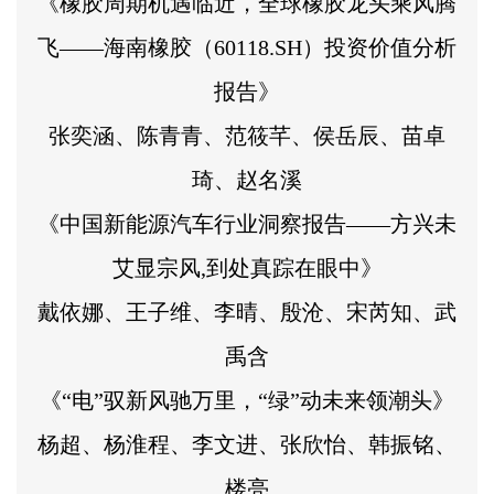
《橡胶周期机遇临近，全球橡胶龙头乘风腾
飞——海南橡胶（60118.SH）投资价值分析
报告》
张奕涵、陈青青、范筱芊、侯岳辰、苗卓
琦、赵名溪
《中国新能源汽车行业洞察报告——方兴未
艾显宗风,到处真踪在眼中》
戴依娜、王子维、李晴、殷沧、宋芮知、武
禹含
《“电”驭新风驰万里，“绿”动未来领潮头》
杨超、杨淮程、李文进、张欣怡、韩振铭、
楼亮