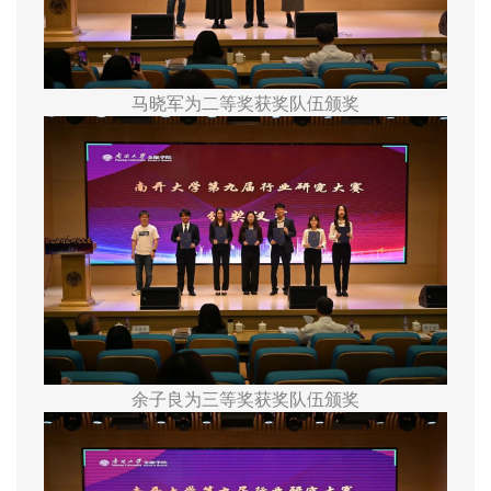
马晓军为二等奖获奖队伍颁奖
余子良为三等奖获奖队伍颁奖