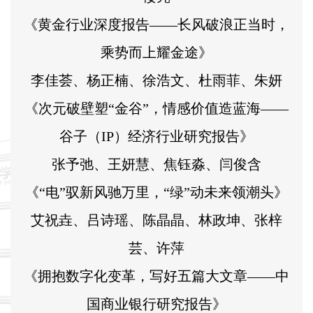
《黄金行业深度报告——长风破浪正当时，
乘势而上耀金途》
李佳荟、杨正楠、徐浩文、杜雨菲、朱妍
《次元破壁塑“金谷”，情感价值造蓝海——
谷子（IP）经济行业研究报告》
张予弛、王妍慧、焦钰淼、闫俊含
《“电”驭新风驰万里，“绿”动未来领潮头》
艾祝垚、吕诗瑶、陈晶晶、林政坤、张梓
芸、许萍
《拥抱数字化变革，写好五篇大文章——中
国商业银行研究报告》