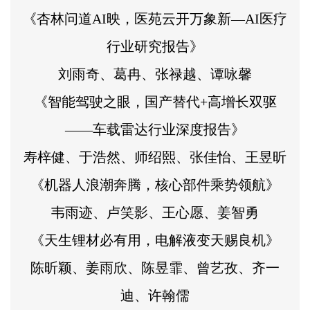
《杏林问道AI映，医苑云开万象新—AI医疗
行业研究报告》
刘雨奇、葛冉、张禄越、谭咏馨
《智能驾驶之眼，国产替代+高增长双驱
——车载雷达行业深度报告》
寿梓健、于浩然、师绍熙、张佳怡、王昱昕
《机器人浪潮奔腾，核心部件乘势领航》
韦雨迹、卢笑影、王心愿、姜智勇
《天生锂材必有用，电解液变天赐良机》
陈昕颖、姜雨欣、陈昱霏、曾艺孜、齐一
迪、许翰儒