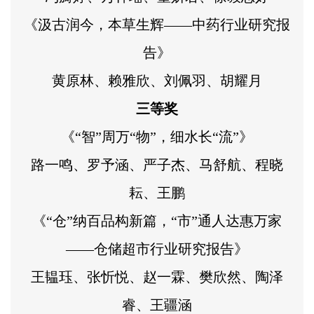
《汲古润今，本草生辉——中药行业研究报
告》
黄原林、赖雅欣、刘佩羽、胡耀月
三等奖
《“智”周万“物”，细水长“流”》
路一鸣、罗予涵、严子杰、马舒航、程晓
耘、王鹏
《“仓”纳百品构新篇，“市”通人达惠万家
——仓储超市行业研究报告》
王韫珏、张忻悦、赵一霖、樊欣然、陶泽
睿、王疆涵