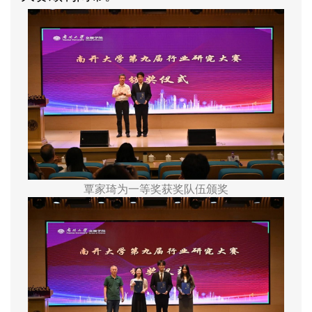
覃家琦为一等奖获奖队伍颁奖