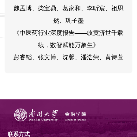
魏孟博、柴宝鼎、葛家和、李昕宸、祖思
然、巩子墨
《中医药行业深度报告——岐黄济世千载
续，数智赋能万象生》
彭睿韬、张文博、沈馨、潘浩荣、黄诗萱
联系方式