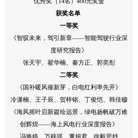
优秀奖（14名）400元奖金
获奖名单
一等奖
《智驭未来，驾引新章——智能驾驶行业深
度研究报告》
张天宇、翟华楠、秦方正、郭奕彤
二等奖
《国补暖风催新芽，白电红利率先开》
冷潇楠、王子辰、贺梓铭、丁俊恺、韩佳穆
《海风摇叶启新篇绘远景，绿电扬帆破万难
创辉煌——海上风电行业深度报告》
冯旖婷、万梓瑶、董妍君、徐毅思妤