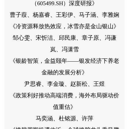
（605499.SH）深度研报》
曹子葭、杨嘉睿、王彩伊、马子涵、李雅娴
《冷资源释放热效应，冰雪亦是金山银山》
邹心雯、宋忻洁、邱民康、章子原、冯谦
岚、冯潇雪
《银龄智策，金益颐年——银发经济下养老
金融的发展分析》
尹思睿、李金璇、赵新松、王煜
《政策利好推动高端消费，海外布局驱动价
值重估》
马奕涵、杜铭源、许萍