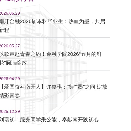
2026.06.29
南开金融2026届本科毕业生：热血为墨，共启
新程
2026.05.27
以歌声赴青春之约！金融学院2026“五月的鲜
花”圆满绽放
2026.04.29
【爱国奋斗南开人】许嘉琪：“舞”“墨”之间 绽放
精彩青春
2025.12.29
刘瑞初：服务同学秉公能，奉献南开践初心