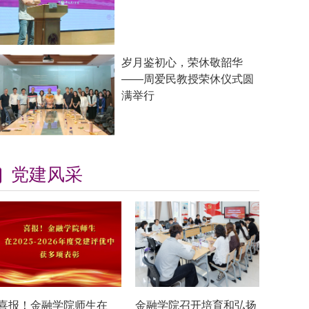
岁月鉴初心，荣休敬韶华
——周爱民教授荣休仪式圆
满举行
党建风采
喜报！金融学院师生在
金融学院召开培育和弘扬