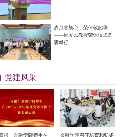
岁月鉴初心，荣休敬韶华
——周爱民教授荣休仪式圆
满举行
党建风采
喜报！金融学院师生在
金融学院召开培育和弘扬