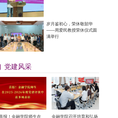
岁月鉴初心，荣休敬韶华
——周爱民教授荣休仪式圆
满举行
党建风采
喜报！金融学院师生在
金融学院召开培育和弘扬