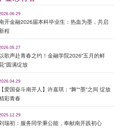
2026.06.29
南开金融2026届本科毕业生：热血为墨，共启
新程
2026.05.27
以歌声赴青春之约！金融学院2026“五月的鲜
花”圆满绽放
2026.04.29
【爱国奋斗南开人】许嘉琪：“舞”“墨”之间 绽放
精彩青春
2025.12.29
刘瑞初：服务同学秉公能，奉献南开践初心