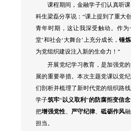
课程期间，金融学子们认真听课
科生梁磊分享说：“课上提到了重大
青年时期，这让我深受触动。作为
堂’和社会‘大舞台’上充分成长，
锤炼
为党组织建设注入新的生命力！”
开展党纪学习教育，是加强党的
展的重要举措。本次主题党课以党纪
们剖析并梳理了新时代党的组织路线
学子
筑牢
“
以义取利
”
的防腐拒变信念
把
增强党性
、
严守纪律
、
砥砺作风
融
担当。