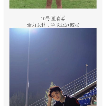
10号 董春淼
全力以赴，争取亚冠殿冠