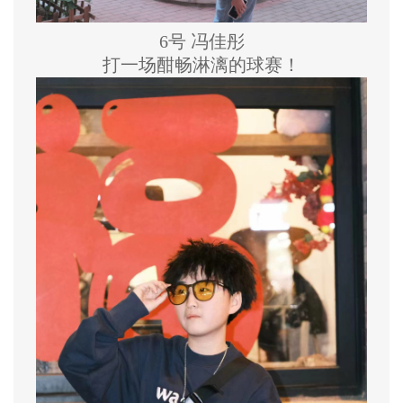
6号 冯佳彤
打一场酣畅淋漓的球赛！