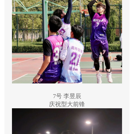
7号 李昱辰
庆祝型大前锋