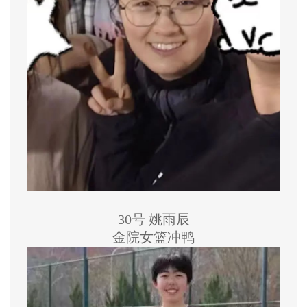
30号 姚雨辰
金院女篮冲鸭