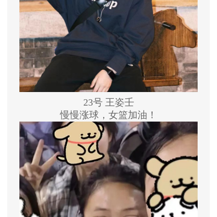
23号 王姿壬
慢慢涨球，女篮加油！