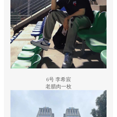
6号 李希宸
老腊肉一枚