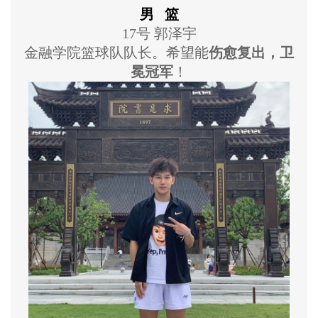
男 篮
17号 郭泽宇
金融学院篮球队队长。希望能
伤愈复出，卫
冕冠军
！