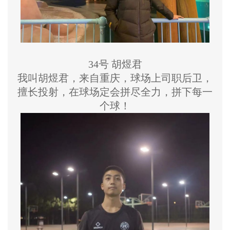
34号 胡煜君
我叫胡煜君，来自重庆，球场上司职后卫，
擅长投射，在球场定会拼尽全力，拼下每一
个球！