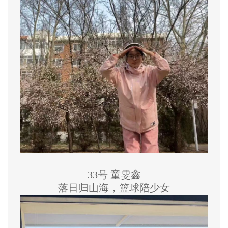
33号 童雯鑫
落日归山海，篮球陪少女