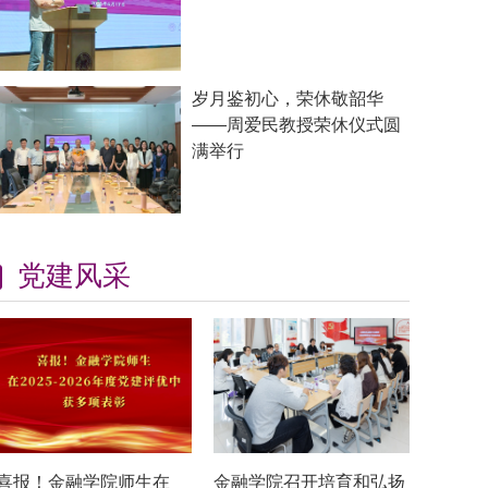
岁月鉴初心，荣休敬韶华
——周爱民教授荣休仪式圆
满举行
党建风采
喜报！金融学院师生在
金融学院召开培育和弘扬