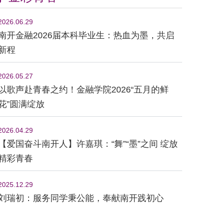
2026.06.29
南开金融2026届本科毕业生：热血为墨，共启
新程
2026.05.27
以歌声赴青春之约！金融学院2026“五月的鲜
花”圆满绽放
2026.04.29
【爱国奋斗南开人】许嘉琪：“舞”“墨”之间 绽放
精彩青春
2025.12.29
刘瑞初：服务同学秉公能，奉献南开践初心