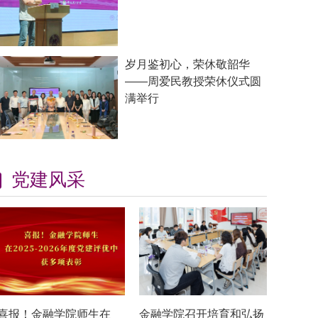
岁月鉴初心，荣休敬韶华
——周爱民教授荣休仪式圆
满举行
党建风采
喜报！金融学院师生在
金融学院召开培育和弘扬