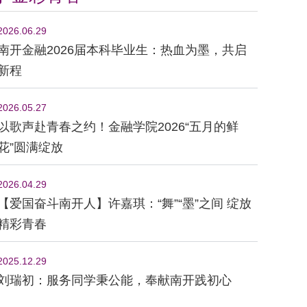
2026.06.29
南开金融2026届本科毕业生：热血为墨，共启
新程
2026.05.27
以歌声赴青春之约！金融学院2026“五月的鲜
花”圆满绽放
2026.04.29
【爱国奋斗南开人】许嘉琪：“舞”“墨”之间 绽放
精彩青春
2025.12.29
刘瑞初：服务同学秉公能，奉献南开践初心