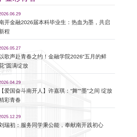
2026.06.29
南开金融2026届本科毕业生：热血为墨，共启
新程
2026.05.27
以歌声赴青春之约！金融学院2026“五月的鲜
花”圆满绽放
2026.04.29
【爱国奋斗南开人】许嘉琪：“舞”“墨”之间 绽放
精彩青春
2025.12.29
刘瑞初：服务同学秉公能，奉献南开践初心