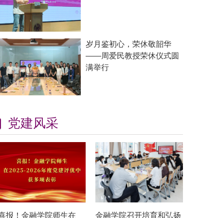
岁月鉴初心，荣休敬韶华
——周爱民教授荣休仪式圆
满举行
党建风采
喜报！金融学院师生在
金融学院召开培育和弘扬