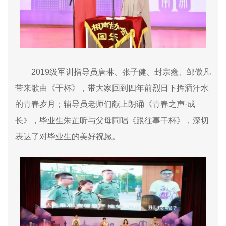
2019
级军训指导员唐琳、张子健、封宗鑫、邹傲凡
带来歌曲《干杯》，带大家回到四年前烈日下挥洒汗水
的青春岁月；辅导员老师们献上朗诵《青春之声·成
长》，毕业生朱芷昕与父母同唱《跟往事干杯》，深切
表达了对毕业生的美好祝愿。