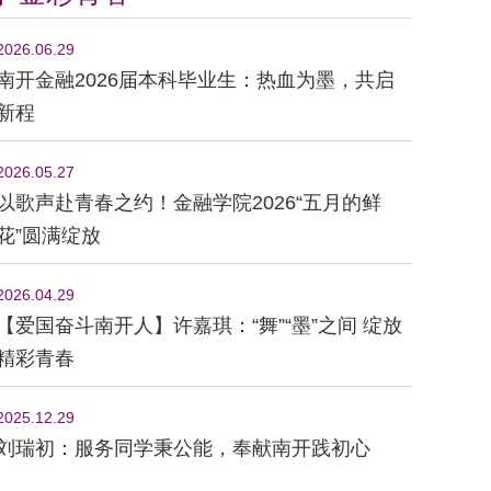
2026.06.29
南开金融2026届本科毕业生：热血为墨，共启
新程
2026.05.27
以歌声赴青春之约！金融学院2026“五月的鲜
花”圆满绽放
2026.04.29
【爱国奋斗南开人】许嘉琪：“舞”“墨”之间 绽放
精彩青春
2025.12.29
刘瑞初：服务同学秉公能，奉献南开践初心