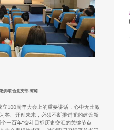
算教师联合党支部
陈璐
成立
100
周年大会上的重要讲话，心中无比激
为鉴、开创未来，必须不断推进党的建设新
两个一百年”奋斗目标历史交汇的关键节点