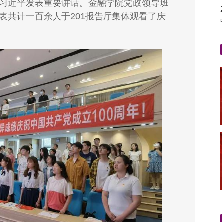
习近平发表重要讲话。金融学院党政领导班
表共计一百余人于
201
报告厅集体观看了庆