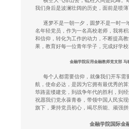
横空大气排山去，砥柱人间是此峰。站
我们身后是波澜壮阔的历史，面前是喷薄
逐梦不是一朝一夕，圆梦不是一时一
名年轻党员，作为一名高校老师，我将积
和信仰，转化为工作的动力，不断提高教
果，教育好每一位青年学子，完成好学校
金融学院应用金融教师党支部
马
每个人都需要信仰，就像我们开车需
航，使命必达，是因为它拥有最优秀的算
筚路蓝缕建党，到战争年代的胜利，到经
祝愿我们党永葆青春，带领中国人民实现
旗下，秉持党员初心，竭尽所能、顽强拼
金融学院国际金