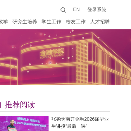
EN
登录系统
教学
研究生培养
学生工作
校友工作
人才招聘
推荐阅读
张尧为南开金融2026届毕业
生讲授“最后一课”