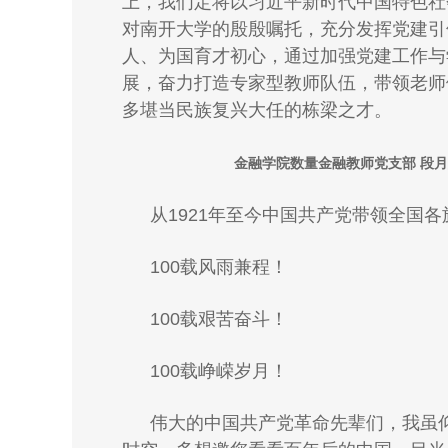
上，我们定将以习近平新时代中国特色社
对南开大学的殷殷嘱托，充分发挥党建引
人、为国育才初心，通过加强党建工作与
展，奋力打造专家型教师队伍，带领老师
多堪当民族复兴大任的栋梁之才。
金融学院数量金融教师党支部
段月
从
1921
年至今中国共产党带领全国各
100
载风雨兼程！
100
载艰苦奋斗！
100
载峥嵘岁月！
伟大的中国共产党革命先辈们，我虽