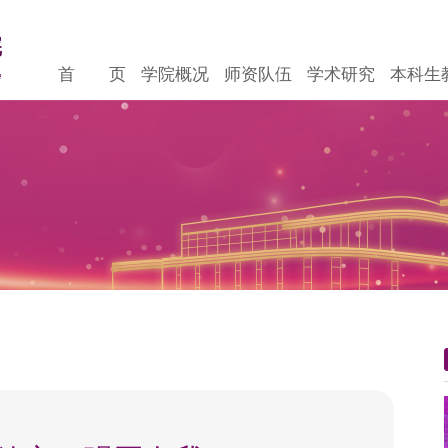
首 页
学院概况
师资队伍
学术研究
本科生