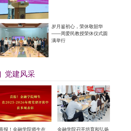
岁月鉴初心，荣休敬韶华
——周爱民教授荣休仪式圆
满举行
党建风采
喜报！金融学院师生在
金融学院召开培育和弘扬