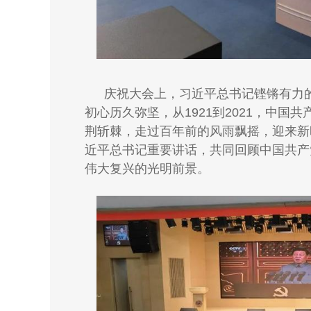
庆祝大会上，习近平总书记铿锵有力
初心历久弥坚，从
1921
到
2021
，中国共
荆斩棘，走过百年前的风雨飘摇，迎来新
近平总书记重要讲话，共同回顾中国共产
伟大复兴的光明前景。