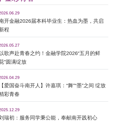
2026.06.29
南开金融2026届本科毕业生：热血为墨，共启
新程
2026.05.27
以歌声赴青春之约！金融学院2026“五月的鲜
花”圆满绽放
2026.04.29
【爱国奋斗南开人】许嘉琪：“舞”“墨”之间 绽放
精彩青春
2025.12.29
刘瑞初：服务同学秉公能，奉献南开践初心