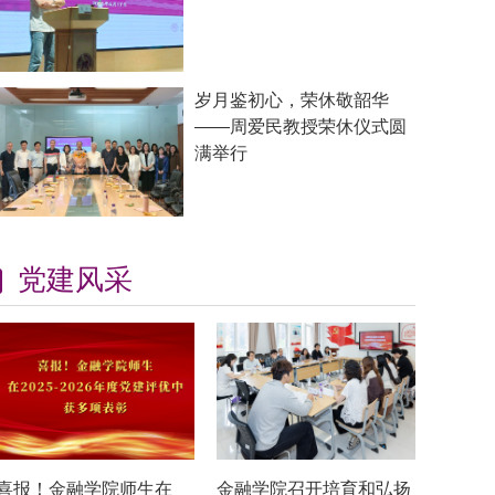
岁月鉴初心，荣休敬韶华
——周爱民教授荣休仪式圆
满举行
党建风采
喜报！金融学院师生在
金融学院召开培育和弘扬