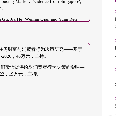
Housing Market: Evidence from Singapore',
4.
 Gu, Jia He, Wenlan Qian and Yuan Ren
s, and Monetary Policy Transmission”,
487–520.
nd Jian Zhang, 'Gender and Household
30, 住房财富与消费者行为决策研究——基于
l Bankruptcy', Review of Finance, 2018,
-2026，46万元，主持。
28，消费信贷供给对消费者行为决策的影响—
, 'Reinforcement Learning and Mortgage
22，19万元，主持。
n Finance Journal, 2021, 68: Article 101378.
ing Good? The Case of Housing Construction
rban Economics, 2016, 57: 46-53.
hang, “Caring about bequest, so caring for
ctor”, Real Estate Economics, forthcoming.