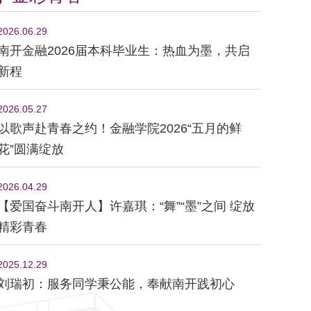
2026.06.29
南开金融2026届本科毕业生：热血为墨，共启
新程
2026.05.27
以歌声赴青春之约！金融学院2026“五月的鲜
花”圆满绽放
2026.04.29
【爱国奋斗南开人】许嘉琪：“舞”“墨”之间 绽放
精彩青春
2025.12.29
刘瑞初：服务同学秉公能，奉献南开践初心