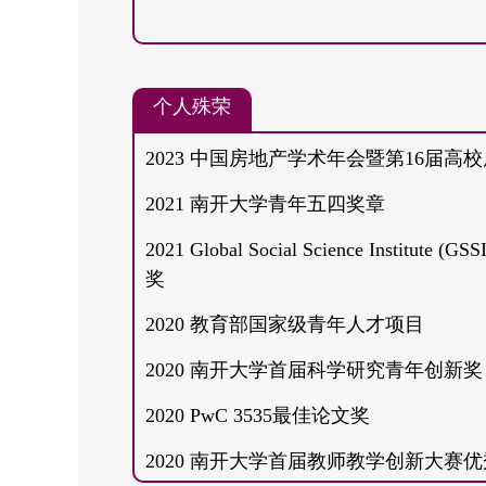
9.Sumit Agarwal, Yongheng Deng, Jia He,
pricing strategy: Do neighborhood risks ma
1011-1047.
个人殊荣
10.Jia He, Jing Wu and Haishi Li, 'Hedging
2023 中国房地产学术年会暨第16届
Economics, 2017, 45(1): 177-203.
2021 南开大学青年五四奖章
11.Sumit Agarwal, Yongheng Deng and Jia
Default', International Real Estate Review
2021 Global Social Science Institute (G
奖
12.贺佳,郭俊汝,成前.政府审计独立性
计研究,2023(08):146-163.
2020 教育部国家级青年人才项目
13.贺佳,罗淑婧,陈昂.信贷配给对影
2020 南开大学首届科学研究青年创新奖
的实证研究[J].南开经济研究,2022(12):59-
2020 PwC 3535最佳论文奖
14.贺佳,王佳瑞,郭俊汝.商帮文化对
股民营上市公司的经验证据[J].云南财经大学报,2
2020 南开大学首届教师教学创新大赛