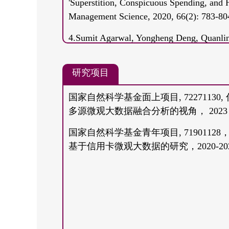
'Superstition, Conspicuous Spending, and 
Management Science, 2020, 66(2): 783-80
4.Sumit Agarwal, Yongheng Deng, Quanlin
“Mortgage Debt, Hand-to-Mouth Household
Review of Finance, 2022, Volume 26(3): 
研究项目
5.Sumit Agarwal, Jia He, Tien-Foo Sing a
国家自然科学基金面上项目, 722711
Financial Decision: Evidence from Persona
多源微观大数据融合分析的视角， 2023 
22(2): 813-847.
国家自然科学基金青年项目, 719011
6.Yongheng Deng, Jia He, and Quanlin Gu
基于信用卡微观大数据的研究，2020-20
Partial Prepayment Behavior', Pacific-Basi
7.Jia He and Jing Wu, 'Doing Well by Do
Quality in China', Regional Science and U
8.Jia He, Jing Wu, Qi Zhang and Rongjie Z
parents? Evidence from China's housing se