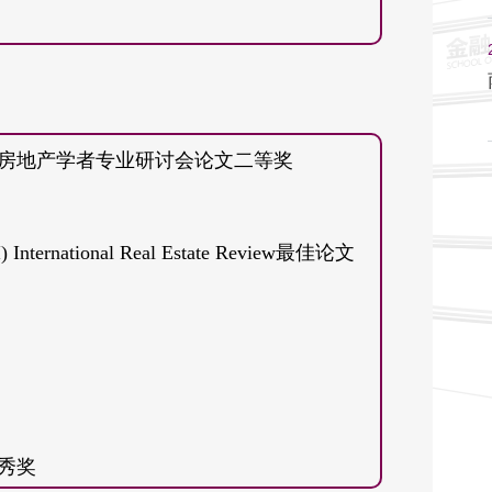
 Yonglin Wang and Qi Zhang, “Lenders’
tter?”, Real Estate Economics, 2022, 51(40):
 House Price Risk in China', Real Estate
高校房地产学者专业研讨会论文二等奖
 He, 'Time Preferences and Mortgage
, 2020, 23(2): 777-813.
SSI) International Real Estate Review最佳论文
提升能否抑制地方国有企业过度负债？[J].会
子银行的影响——基于房地产业委托贷款融资
78.
企业全要素生产率的影响研究——基于中国Ａ
024(01):79-96.
优秀奖