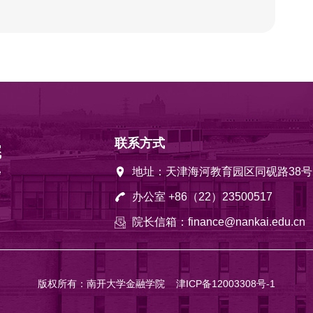
业脱虚向实——来自委托贷款的证据[J].南开
onal Risk Forum, CIRF）最佳论文奖
 Research Conference）最佳论文奖
最佳论文奖
联系方式
）最佳论文三等奖
地址：天津海河教育园区同砚路38号
办公室 +86（22）23500517
院长信箱：finance@nankai.edu.cn
版权所有：南开大学金融学院
津ICP备12003308号-1