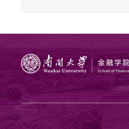
15.贺佳,郭俊汝,罗淑婧.税收优惠与企
2019 中国国际风险论坛（China Internati
经济研究（录用）.
2018 中国金融学术年会（China Financial
2018 亚洲房地产学会年会（AsRES）
2018 天津市青年教师教学竞赛三等奖
2017 2017年度中国青年经济学家奖
2015 世界华人不动产年会（GCREC