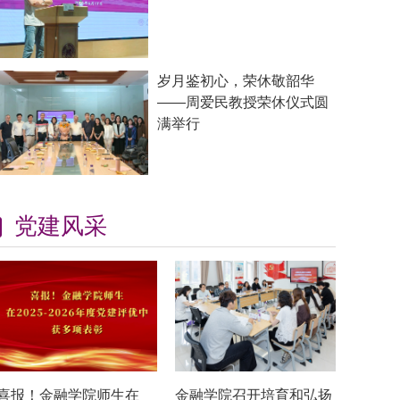
岁月鉴初心，荣休敬韶华
——周爱民教授荣休仪式圆
满举行
党建风采
喜报！金融学院师生在
金融学院召开培育和弘扬