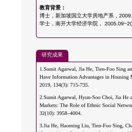
教育背景：
博士，新加坡国立大学房地产系，2009.08
学士，南开大学经济学院， 2005.09~20
研究成果
1.Sumit Agarwal, Jia He, Tien-Foo Sing a
Have Information Advantages in Housing M
2019, 134(3): 715-735.
2.Sumit Agarwal, Hyun-Soo Choi, Jia He a
Markets: The Role of Ethnic Social Networ
32(10): 3958–4004.
3.Jia He, Haoming Liu, Tien-Foo Sing, 