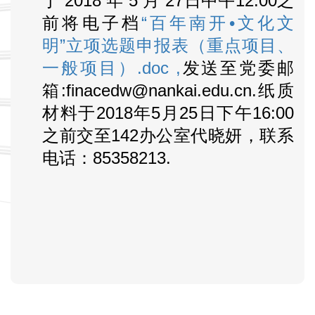
于
2018
年
5
月
27
日中午
12:00
之
前将电子档
“百年南开•文化文
明”立项选题申报表（重点项目、
一般项目）.doc
,
发送至党委邮
箱:finacedw@nankai.edu.cn.纸质
材料
于2018
年5月25
日下午16:00
之前交至
142
办公室代晓妍，联系
电话：85358213.