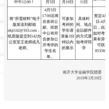
中午12:00！
月5日
月10日
11日
4月5日
17:00后将
暂定4月1
将“所需材料”电子
可参加
具体时
在各班公
日-4月1
版发送到邮箱
考评的
间、地点
邮、班群
日，此期
nkjr142@163.com，
学生请
会以邮件
中公布符
如对考评
纸质版提交到142办
准备3分
的方式通
合参加公
果有异议
公室至王老师或凡
钟以内
知考评同
开考评的
可联系
老师。
的展示
学
学生名
8535821
单。
南开大学金融学院团委
2019年3月29日