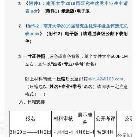
①
《
附件1：南开大学2019届研究生优秀毕业生申请
表.pdf
》（附件
1
）纸质版
+
电子版
。
②
《
附件2：南开大学2019届研究生优秀毕业生评选汇总
表.xlsx
》（附件
2
）
电子版（请通过班级公邮下载附
件）
③
一寸证件照
（蓝色或白色背景，单个文件大小
500k-1M
左右，文件以
“姓名
+
专业
+
学号”
命名）
压缩
nkjr142@163.com
以上材料请统一
后发至邮箱
。
“姓名
+
专业
+
学号”
（压缩包以
命名）请同学一定注意
格式！！！
六、日程安排
展示准
报名
材料审核
公开考评
公示
备
3月29日——4月3日
4月4日-4
4月6日-4
暂定4月
公示期三